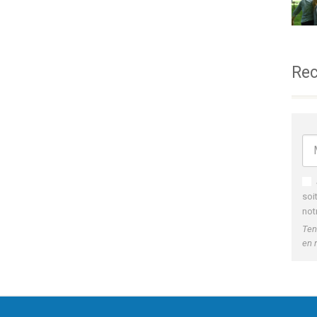
Rec
soi
not
Ten
en 