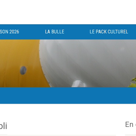
ISON 2026
LA BULLE
LE PACK CULTUREL
gée au bénéfice des haut-saônois depuis 1983.
En
li