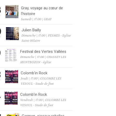
8
Gray, voyage au cœur de
l’histoire
T
Samedi | 17:00 | GRAY
9
Julien Bailly
Dimanche | 17:00 | PESMES - Eglise
T
Saint-Hilaire
9
Festival des Vertes Vallées
Dimanche | 17:00 | CHASSEY LES
T
MONTBOZON - église
3
Colomb’in Rock
Jeudi | 17:00 | COLOMBE LES
T
VESOUL - Stade de foot
4
Colomb’in Rock
Vendredi | 17:00 | COLOMBE LES
T
VESOUL - Stade de foot