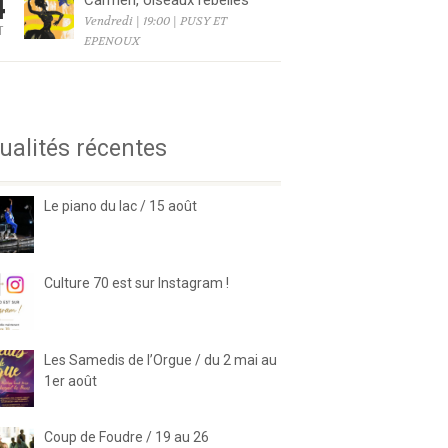
4
Carmen, oiseaux rebelles
Vendredi | 19:00 | PUSY ET
T
EPENOUX
6
ualités récentes
Le piano du lac / 15 août
Culture 70 est sur Instagram !
Les Samedis de l’Orgue / du 2 mai au
1er août
Coup de Foudre / 19 au 26