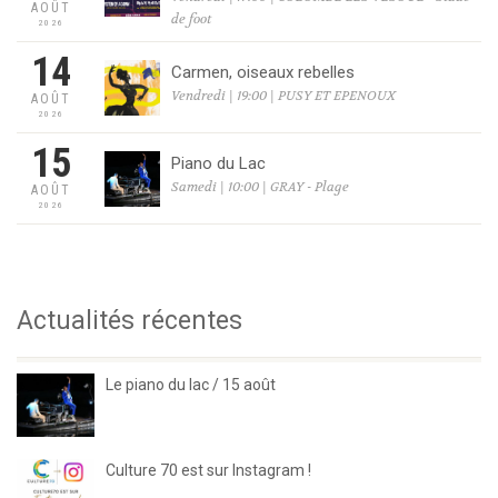
AOÛT
de foot
2026
14
Carmen, oiseaux rebelles
Vendredi | 19:00 | PUSY ET EPENOUX
AOÛT
2026
15
Piano du Lac
Samedi | 10:00 | GRAY - Plage
AOÛT
2026
Actualités récentes
Le piano du lac / 15 août
Culture 70 est sur Instagram !