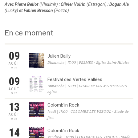
Avec Pierre Bellot
(Vladimir) ;
Olivier Voirin
(Estragon) ;
Dogan Ala
(Lucky)
et Fabien Bresson
(Pozzo)
En ce moment
09
Julien Bailly
Dimanche | 17:00 | PESMES - Eglise Saint-Hilaire
AOÛT
2026
09
Festival des Vertes Vallées
Dimanche | 17:00 | CHASSEY LES MONTBOZON -
AOÛT
église
2026
13
Colomb’in Rock
Jeudi | 17:00 | COLOMBE LES VESOUL - Stade de
AOÛT
foot
2026
14
Colomb’in Rock
Vendredi | 17:00 | COLOMBE LES VESOUL - Stade