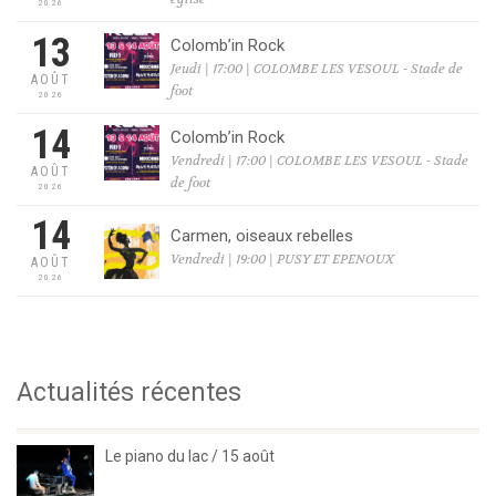
2026
13
Colomb’in Rock
Jeudi | 17:00 | COLOMBE LES VESOUL - Stade de
AOÛT
foot
2026
14
Colomb’in Rock
Vendredi | 17:00 | COLOMBE LES VESOUL - Stade
AOÛT
de foot
2026
14
Carmen, oiseaux rebelles
Vendredi | 19:00 | PUSY ET EPENOUX
AOÛT
2026
Actualités récentes
Le piano du lac / 15 août