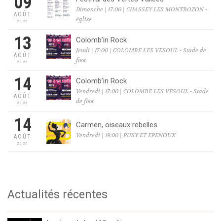
09
Dimanche | 17:00 | CHASSEY LES MONTBOZON -
AOÛT
église
2026
13
Colomb’in Rock
Jeudi | 17:00 | COLOMBE LES VESOUL - Stade de
AOÛT
foot
2026
14
Colomb’in Rock
Vendredi | 17:00 | COLOMBE LES VESOUL - Stade
AOÛT
de foot
2026
14
Carmen, oiseaux rebelles
Vendredi | 19:00 | PUSY ET EPENOUX
AOÛT
2026
Actualités récentes