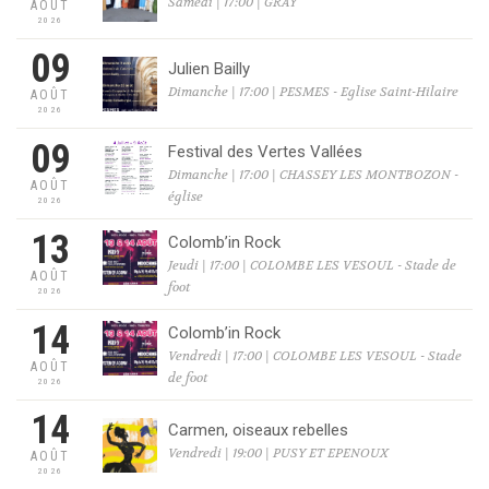
Samedi | 17:00 | GRAY
AOÛT
2026
09
Julien Bailly
Dimanche | 17:00 | PESMES - Eglise Saint-Hilaire
AOÛT
2026
09
Festival des Vertes Vallées
Dimanche | 17:00 | CHASSEY LES MONTBOZON -
AOÛT
église
2026
13
Colomb’in Rock
Jeudi | 17:00 | COLOMBE LES VESOUL - Stade de
AOÛT
foot
2026
14
Colomb’in Rock
Vendredi | 17:00 | COLOMBE LES VESOUL - Stade
AOÛT
de foot
2026
14
Carmen, oiseaux rebelles
Vendredi | 19:00 | PUSY ET EPENOUX
AOÛT
2026