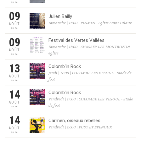
2026
09
Julien Bailly
Dimanche | 17:00 | PESMES - Eglise Saint-Hilaire
AOÛT
2026
09
Festival des Vertes Vallées
Dimanche | 17:00 | CHASSEY LES MONTBOZON -
AOÛT
église
2026
13
Colomb’in Rock
Jeudi | 17:00 | COLOMBE LES VESOUL - Stade de
AOÛT
foot
2026
14
Colomb’in Rock
Vendredi | 17:00 | COLOMBE LES VESOUL - Stade
AOÛT
de foot
2026
14
Carmen, oiseaux rebelles
Vendredi | 19:00 | PUSY ET EPENOUX
AOÛT
2026