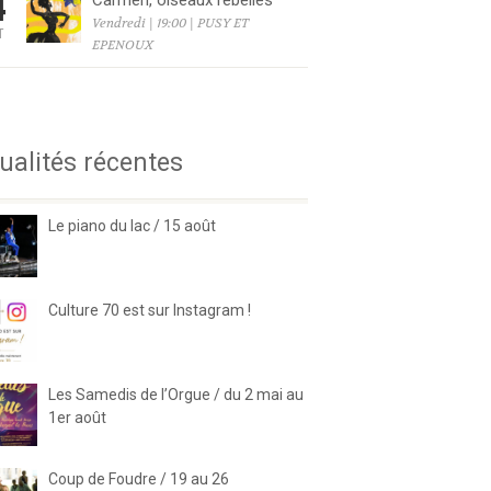
4
Carmen, oiseaux rebelles
Vendredi | 19:00 | PUSY ET
T
EPENOUX
6
ualités récentes
Le piano du lac / 15 août
Culture 70 est sur Instagram !
Les Samedis de l’Orgue / du 2 mai au
1er août
Coup de Foudre / 19 au 26