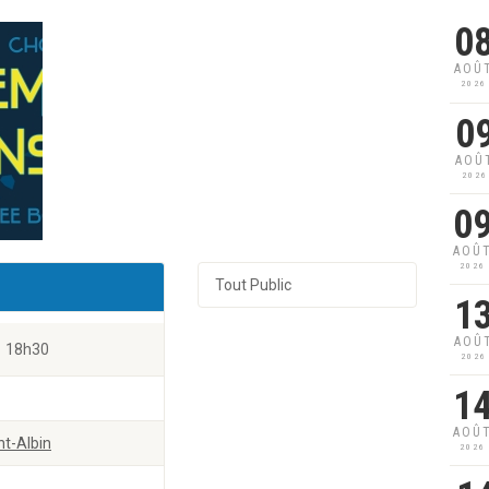
0
AOÛ
2026
0
AOÛ
2026
0
AOÛ
2026
Tout Public
1
AOÛ
18h30
2026
1
AOÛ
nt-Albin
2026