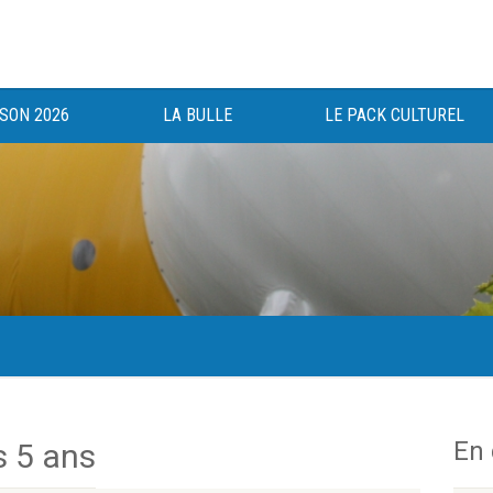
ISON 2026
LA BULLE
LE PACK CULTUREL
gée au bénéfice des haut-saônois depuis 1983.
En
s 5 ans