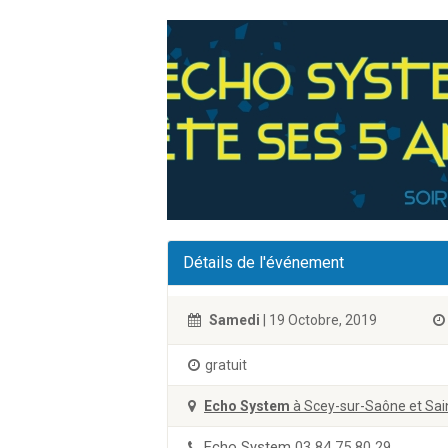
Détails de l'événement
Samedi
| 19 Octobre, 2019
gratuit
Echo System
à Scey-sur-Saône et Sai
Echo System
03 84 75 80 29