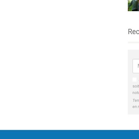
Rec
soi
not
Ten
en 