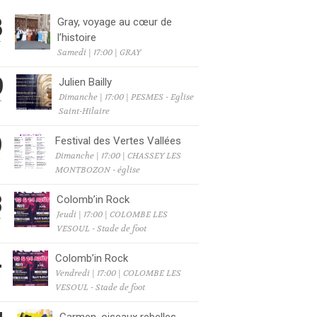
8
Gray, voyage au cœur de
l’histoire
T
Samedi | 17:00 | GRAY
9
Julien Bailly
Dimanche | 17:00 | PESMES - Eglise
T
Saint-Hilaire
9
Festival des Vertes Vallées
Dimanche | 17:00 | CHASSEY LES
T
MONTBOZON - église
3
Colomb’in Rock
Jeudi | 17:00 | COLOMBE LES
T
VESOUL - Stade de foot
4
Colomb’in Rock
Vendredi | 17:00 | COLOMBE LES
T
VESOUL - Stade de foot