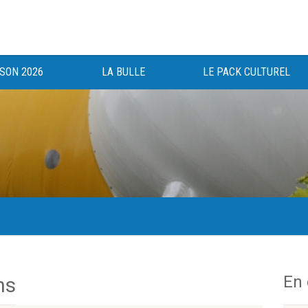
ISON 2026
LA BULLE
LE PACK CULTUREL
gée au bénéfice des haut-saônois depuis 1983.
En
ns