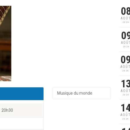
0
AOÛ
2026
0
AOÛ
2026
0
AOÛ
2026
1
AOÛ
Musique du monde
2026
1
20h30
AOÛ
2026