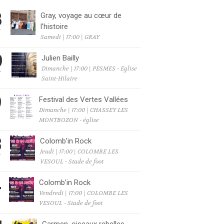
8
Gray, voyage au cœur de
l’histoire
T
Samedi | 17:00 | GRAY
9
Julien Bailly
Dimanche | 17:00 | PESMES - Eglise
T
Saint-Hilaire
9
Festival des Vertes Vallées
Dimanche | 17:00 | CHASSEY LES
T
MONTBOZON - église
3
Colomb’in Rock
Jeudi | 17:00 | COLOMBE LES
T
VESOUL - Stade de foot
4
Colomb’in Rock
Vendredi | 17:00 | COLOMBE LES
T
VESOUL - Stade de foot