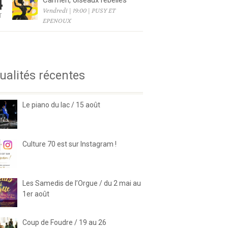
4
Carmen, oiseaux rebelles
Vendredi | 19:00 | PUSY ET
T
EPENOUX
6
ualités récentes
Le piano du lac / 15 août
Culture 70 est sur Instagram !
Les Samedis de l’Orgue / du 2 mai au
1er août
Coup de Foudre / 19 au 26