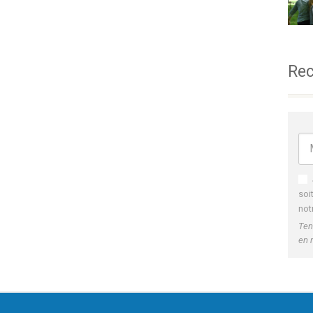
Rec
soi
not
Ten
en 