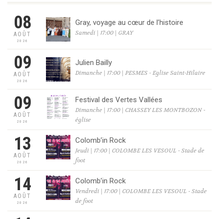
08
Gray, voyage au cœur de l’histoire
Samedi | 17:00 | GRAY
AOÛT
2026
09
Julien Bailly
Dimanche | 17:00 | PESMES - Eglise Saint-Hilaire
AOÛT
2026
09
Festival des Vertes Vallées
Dimanche | 17:00 | CHASSEY LES MONTBOZON -
AOÛT
église
2026
13
Colomb’in Rock
Jeudi | 17:00 | COLOMBE LES VESOUL - Stade de
AOÛT
foot
2026
14
Colomb’in Rock
Vendredi | 17:00 | COLOMBE LES VESOUL - Stade
AOÛT
de foot
2026