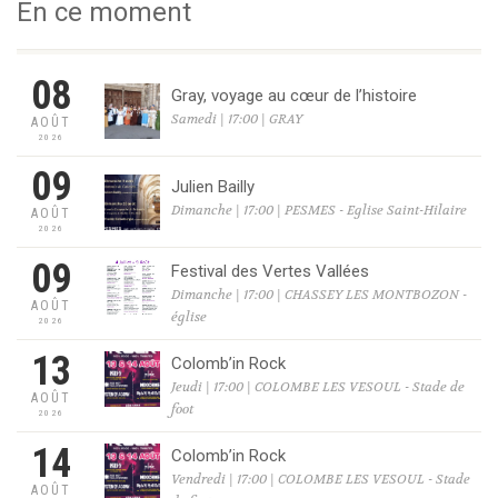
En ce moment
08
Gray, voyage au cœur de l’histoire
Samedi | 17:00 | GRAY
AOÛT
2026
09
Julien Bailly
Dimanche | 17:00 | PESMES - Eglise Saint-Hilaire
AOÛT
2026
09
Festival des Vertes Vallées
Dimanche | 17:00 | CHASSEY LES MONTBOZON -
AOÛT
église
2026
13
Colomb’in Rock
Jeudi | 17:00 | COLOMBE LES VESOUL - Stade de
AOÛT
foot
2026
14
Colomb’in Rock
Vendredi | 17:00 | COLOMBE LES VESOUL - Stade
AOÛT