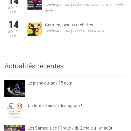
14
Vendredi | 17:00 | COLOMBE LES VESOUL - Stade
AOÛT
de foot
2026
14
Carmen, oiseaux rebelles
Vendredi | 19:00 | PUSY ET EPENOUX
AOÛT
2026
Actualités récentes
Le piano du lac / 15 août
Culture 70 est sur Instagram !
Les Samedis de l’Orgue / du 2 mai au 1er août