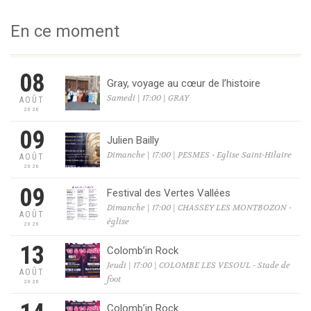
En ce moment
08
Gray, voyage au cœur de l’histoire
Samedi | 17:00 | GRAY
AOÛT
2026
09
Julien Bailly
Dimanche | 17:00 | PESMES - Eglise Saint-Hilaire
AOÛT
2026
09
Festival des Vertes Vallées
Dimanche | 17:00 | CHASSEY LES MONTBOZON -
AOÛT
église
2026
13
Colomb’in Rock
Jeudi | 17:00 | COLOMBE LES VESOUL - Stade de
AOÛT
foot
2026
Colomb’in Rock