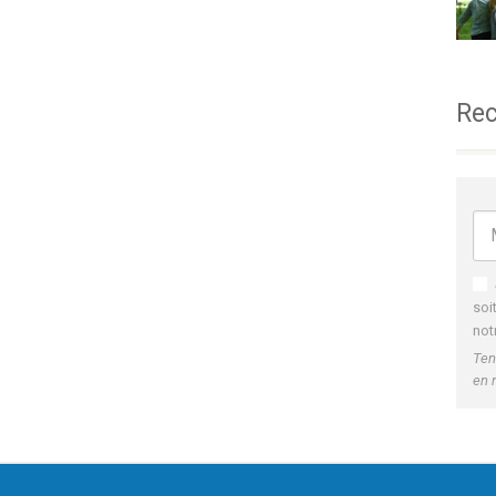
Rec
soi
not
Ten
en 