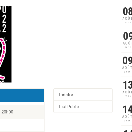
0
AOÛ
2026
0
AOÛ
2026
0
AOÛ
2026
1
AOÛ
Théâtre
2026
1
Tout Public
20h00
AOÛ
2026