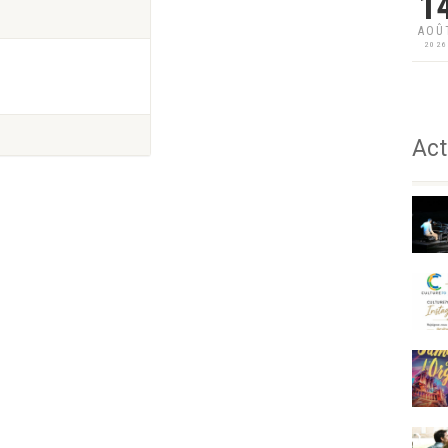
1
AOÛ
202
Act