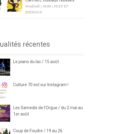
4
Carmen, oiseaux rebelles
Vendredi | 19:00 | PUSY ET
T
EPENOUX
6
ualités récentes
Le piano du lac / 15 août
Culture 70 est sur Instagram !
Les Samedis de l’Orgue / du 2 mai au
1er août
Coup de Foudre / 19 au 26