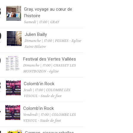
8
Gray, voyage au cœur de
l’histoire
T
Samedi | 17:00 | GRAY
9
Julien Bailly
Dimanche | 17:00 | PESMES - Eglise
T
Saint-Hilaire
9
Festival des Vertes Vallées
Dimanche | 17:00 | CHASSEY LES
T
MONTBOZON - église
3
Colomb’in Rock
Jeudi | 17:00 | COLOMBE LES
T
VESOUL - Stade de foot
4
Colomb’in Rock
Vendredi | 17:00 | COLOMBE LES
T
VESOUL - Stade de foot