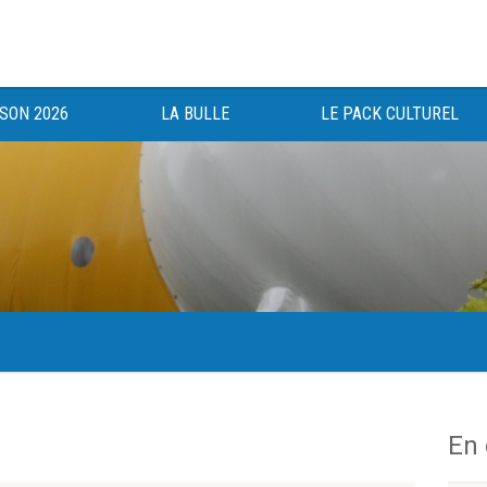
ISON 2026
LA BULLE
LE PACK CULTUREL
gée au bénéfice des haut-saônois depuis 1983.
En