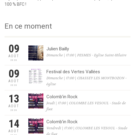
100 % BFC !
En ce moment
09
Julien Bailly
Dimanche | 17:00 | PESMES - Eglise Saint-Hilaire
AOÛT
2026
09
Festival des Vertes Vallées
Dimanche | 17:00 | CHASSEY LES MONTBOZON -
AOÛT
église
2026
13
Colomb’in Rock
Jeudi | 17:00 | COLOMBE LES VESOUL - Stade de
AOÛT
foot
2026
14
Colomb’in Rock
Vendredi | 17:00 | COLOMBE LES VESOUL - Stade
AOÛT
de foot