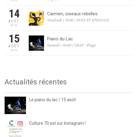
2026
14
Carmen, oiseaux rebelles
Vendredi | 19:00 | PUSY ET EPENOUX
AOÛT
2026
15
Piano du Lac
Samedi | 10:00 | GRAY - Plage
AOÛT
2026
Actualités récentes
Le piano du lac / 15 août
Culture 70 est sur Instagram !