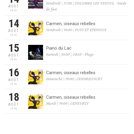
Vendredi | 17:00 | COLOMBE LES VESOUL - Stade
AOÛT
de foot
2026
14
Carmen, oiseaux rebelles
Vendredi | 19:00 | PUSY ET EPENOUX
AOÛT
2026
15
Piano du Lac
Samedi | 10:00 | GRAY - Plage
AOÛT
2026
16
Carmen, oiseaux rebelles
Dimanche | 19:00 | CENDRECOURT
AOÛT
2026
18
Carmen, oiseaux rebelles
Mardi | 19:00 | GENEVREY
AOÛT
2026