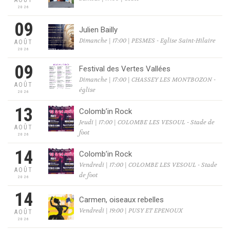
AOÛT
2026
09
Julien Bailly
Dimanche | 17:00 | PESMES - Eglise Saint-Hilaire
AOÛT
2026
09
Festival des Vertes Vallées
Dimanche | 17:00 | CHASSEY LES MONTBOZON -
AOÛT
église
2026
13
Colomb’in Rock
Jeudi | 17:00 | COLOMBE LES VESOUL - Stade de
AOÛT
foot
2026
14
Colomb’in Rock
Vendredi | 17:00 | COLOMBE LES VESOUL - Stade
AOÛT
de foot
2026
14
Carmen, oiseaux rebelles
Vendredi | 19:00 | PUSY ET EPENOUX
AOÛT
2026