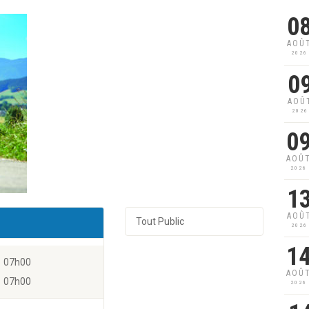
0
AOÛ
2026
0
AOÛ
2026
0
AOÛ
2026
1
AOÛ
Tout Public
2026
1
07h00
AOÛ
07h00
2026