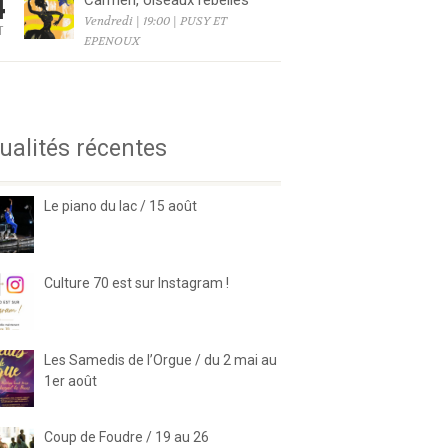
4
Carmen, oiseaux rebelles
Vendredi | 19:00 | PUSY ET
T
EPENOUX
6
ualités récentes
Le piano du lac / 15 août
Culture 70 est sur Instagram !
Les Samedis de l’Orgue / du 2 mai au
1er août
Coup de Foudre / 19 au 26