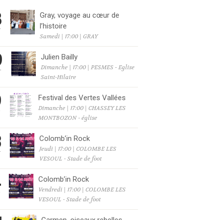
8
Gray, voyage au cœur de
l’histoire
T
Samedi | 17:00 | GRAY
9
Julien Bailly
Dimanche | 17:00 | PESMES - Eglise
T
Saint-Hilaire
9
Festival des Vertes Vallées
Dimanche | 17:00 | CHASSEY LES
T
MONTBOZON - église
3
Colomb’in Rock
Jeudi | 17:00 | COLOMBE LES
T
VESOUL - Stade de foot
4
Colomb’in Rock
Vendredi | 17:00 | COLOMBE LES
T
VESOUL - Stade de foot