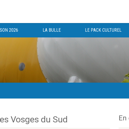
ISON 2026
LA BULLE
LE PACK CULTUREL
gée au bénéfice des haut-saônois depuis 1983.
En
es Vosges du Sud