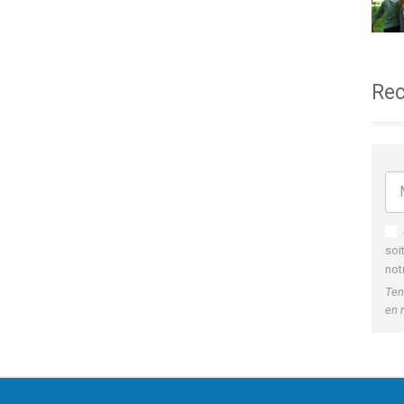
Rec
soi
not
Ten
en 