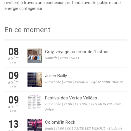
révèlent à travers une connexion profonde avec le public et une
énergie contagieuse.
En ce moment
08
Gray, voyage au cœur de l’histoire
Samedi | 17:00 | GRAY
AOÛT
2026
09
Julien Bailly
Dimanche | 17:00 | PESMES - Eglise Saint-Hilaire
AOÛT
2026
09
Festival des Vertes Vallées
Dimanche | 17:00 | CHASSEY LES MONTBOZON -
AOÛT
église
2026
13
Colomb’in Rock
Jeudi | 17:00 | COLOMBE LES VESOUL - Stade de