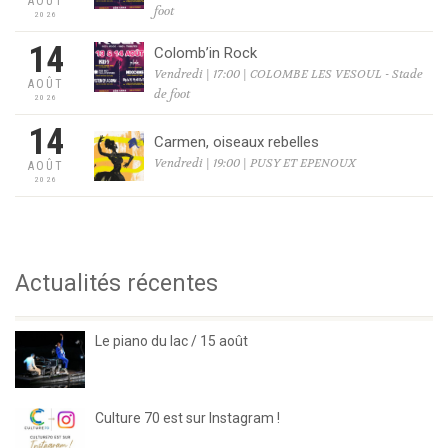
AOÛT
foot
2026
14
Colomb’in Rock
Vendredi | 17:00 | COLOMBE LES VESOUL - Stade
AOÛT
de foot
2026
14
Carmen, oiseaux rebelles
Vendredi | 19:00 | PUSY ET EPENOUX
AOÛT
2026
Actualités récentes
Le piano du lac / 15 août
Culture 70 est sur Instagram !