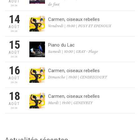
AOÛT
de foot
2026
14
Carmen, oiseaux rebelles
Vendredi | 19:00 | PUSY ET EPENOUX
AOÛT
2026
15
Piano du Lac
Samedi | 10:00 | GRAY - Plage
AOÛT
2026
16
Carmen, oiseaux rebelles
Dimanche | 19:00 | CENDRECOURT
AOÛT
2026
18
Carmen, oiseaux rebelles
Mardi | 19:00 | GENEVREY
AOÛT
2026