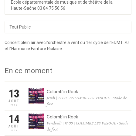
Ecole départementale de musique et de théâtre de la
Haute-Saône
03 84 75 56 56
Tout Public
Concert plein air avec l’orchestre à vent du 1er cycle de l’EDMT 70
et l’Harmonie Fanfare Riolaise.
En ce moment
13
Colomb’in Rock
Jeudi | 17:00 | COLOMBE LES VESOUL - Stade de
AOÛT
foot
2026
14
Colomb’in Rock
Vendredi | 17:00 | COLOMBE LES VESOUL - Stade
AOÛT
de foot
2026