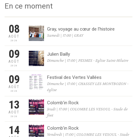
En ce moment
08
Gray, voyage au cœur de l’histoire
Samedi | 17:00 | GRAY
AOÛT
2026
09
Julien Bailly
Dimanche | 17:00 | PESMES - Eglise Saint-Hilaire
AOÛT
2026
09
Festival des Vertes Vallées
Dimanche | 17:00 | CHASSEY LES MONTBOZON -
AOÛT
église
2026
13
Colomb’in Rock
Jeudi | 17:00 | COLOMBE LES VESOUL - Stade de
AOÛT
foot
2026
14
Colomb’in Rock
Vendredi | 17:00 | COLOMBE LES VESOUL - Stade