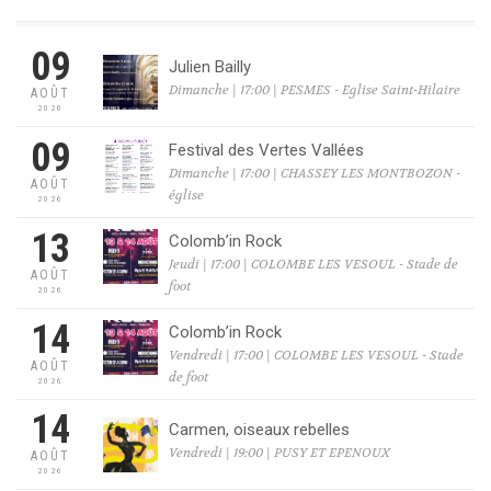
09
Julien Bailly
Dimanche | 17:00 | PESMES - Eglise Saint-Hilaire
AOÛT
2026
09
Festival des Vertes Vallées
Dimanche | 17:00 | CHASSEY LES MONTBOZON -
AOÛT
église
2026
13
Colomb’in Rock
Jeudi | 17:00 | COLOMBE LES VESOUL - Stade de
AOÛT
foot
2026
14
Colomb’in Rock
Vendredi | 17:00 | COLOMBE LES VESOUL - Stade
AOÛT
de foot
2026
14
Carmen, oiseaux rebelles
Vendredi | 19:00 | PUSY ET EPENOUX
AOÛT
2026