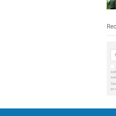
Rec
soi
not
Ten
en 