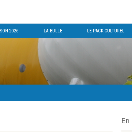
ISON 2026
LA BULLE
LE PACK CULTUREL
gée au bénéfice des haut-saônois depuis 1983.
En