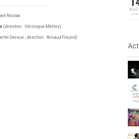
1
AOÛ
202
aint-Nicolas
e
(direction : Véronique Mettey)
Martel-Dereux ; direction : Arnaud Freund)
Act