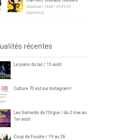
4
Carmen, oiseaux rebelles
Vendredi | 19:00 | PUSY ET
T
EPENOUX
6
ualités récentes
Le piano du lac / 15 août
Culture 70 est sur Instagram !
Les Samedis de l’Orgue / du 2 mai au
1er août
Coup de Foudre / 19 au 26