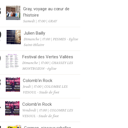
8
Gray, voyage au cœur de
l’histoire
T
Samedi | 17:00 | GRAY
9
Julien Bailly
Dimanche | 17:00 | PESMES - Eglise
T
Saint-Hilaire
9
Festival des Vertes Vallées
Dimanche | 17:00 | CHASSEY LES
T
MONTBOZON - église
3
Colomb’in Rock
Jeudi | 17:00 | COLOMBE LES
T
VESOUL - Stade de foot
4
Colomb’in Rock
Vendredi | 17:00 | COLOMBE LES
T
VESOUL - Stade de foot