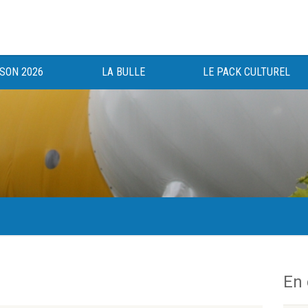
ISON 2026
LA BULLE
LE PACK CULTUREL
gée au bénéfice des haut-saônois depuis 1983.
En