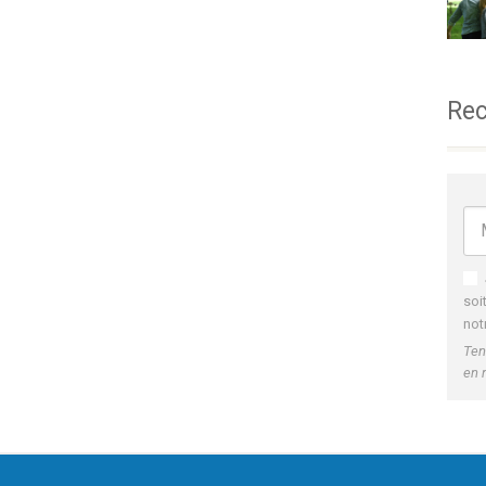
Rec
soi
not
Ten
en 