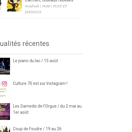
4
Carmen, oiseaux rebelles
Vendredi | 19:00 | PUSY ET
T
EPENOUX
6
ualités récentes
Le piano du lac / 15 août
Culture 70 est sur Instagram !
Les Samedis de l’Orgue / du 2 mai au
1er août
Coup de Foudre / 19 au 26