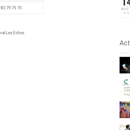
1
 83 79 75 75
AOÛ
202
ral Les Echos
Act