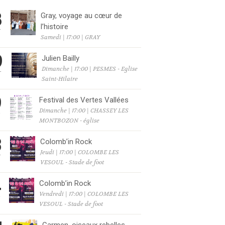
8
Gray, voyage au cœur de
l’histoire
T
Samedi | 17:00 | GRAY
9
Julien Bailly
Dimanche | 17:00 | PESMES - Eglise
T
Saint-Hilaire
9
Festival des Vertes Vallées
Dimanche | 17:00 | CHASSEY LES
T
MONTBOZON - église
3
Colomb’in Rock
Jeudi | 17:00 | COLOMBE LES
T
VESOUL - Stade de foot
4
Colomb’in Rock
Vendredi | 17:00 | COLOMBE LES
T
VESOUL - Stade de foot