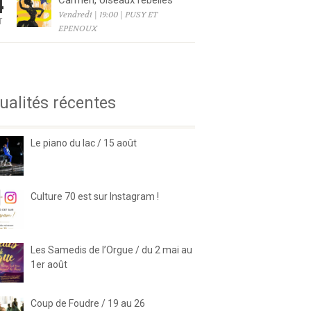
4
Carmen, oiseaux rebelles
Vendredi | 19:00 | PUSY ET
T
EPENOUX
6
ualités récentes
Le piano du lac / 15 août
Culture 70 est sur Instagram !
Les Samedis de l’Orgue / du 2 mai au
1er août
Coup de Foudre / 19 au 26