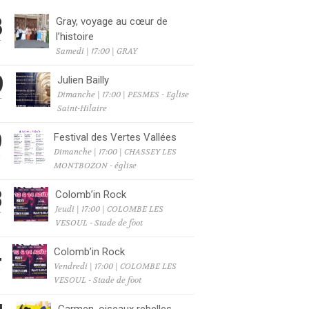
8
Gray, voyage au cœur de
l’histoire
T
Samedi | 17:00 | GRAY
9
Julien Bailly
Dimanche | 17:00 | PESMES - Eglise
T
Saint-Hilaire
9
Festival des Vertes Vallées
Dimanche | 17:00 | CHASSEY LES
T
MONTBOZON - église
3
Colomb’in Rock
Jeudi | 17:00 | COLOMBE LES
T
VESOUL - Stade de foot
4
Colomb’in Rock
Vendredi | 17:00 | COLOMBE LES
T
VESOUL - Stade de foot