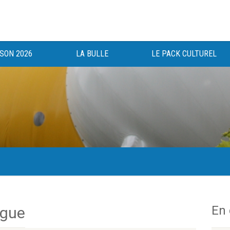
ISON 2026
LA BULLE
LE PACK CULTUREL
gée au bénéfice des haut-saônois depuis 1983.
En
rgue