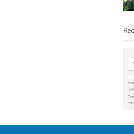
Rec
soi
not
Ten
en 