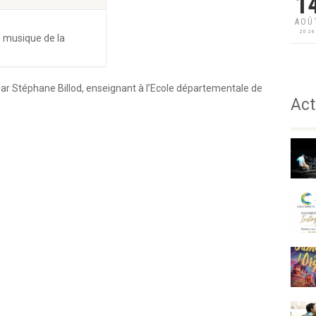
1
AOÛ
202
e musique de la
par Stéphane Billod, enseignant à l’Ecole départementale de
Act