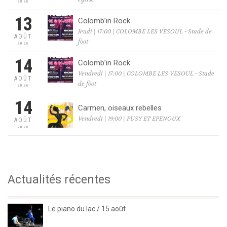
2026
13
Colomb’in Rock
Jeudi | 17:00 | COLOMBE LES VESOUL - Stade de
AOÛT
foot
2026
14
Colomb’in Rock
Vendredi | 17:00 | COLOMBE LES VESOUL - Stade
AOÛT
de foot
2026
14
Carmen, oiseaux rebelles
Vendredi | 19:00 | PUSY ET EPENOUX
AOÛT
2026
Actualités récentes
Le piano du lac / 15 août