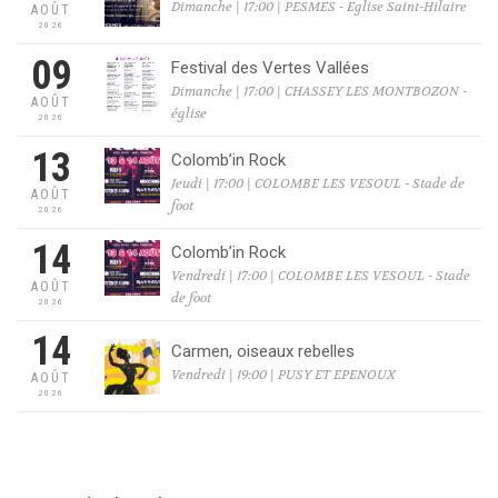
Dimanche | 17:00 | PESMES - Eglise Saint-Hilaire
AOÛT
2026
09
Festival des Vertes Vallées
Dimanche | 17:00 | CHASSEY LES MONTBOZON -
AOÛT
église
2026
13
Colomb’in Rock
Jeudi | 17:00 | COLOMBE LES VESOUL - Stade de
AOÛT
foot
2026
14
Colomb’in Rock
Vendredi | 17:00 | COLOMBE LES VESOUL - Stade
AOÛT
de foot
2026
14
Carmen, oiseaux rebelles
Vendredi | 19:00 | PUSY ET EPENOUX
AOÛT
2026