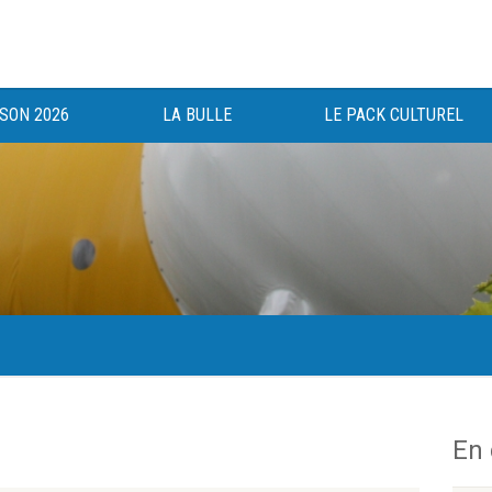
ISON 2026
LA BULLE
LE PACK CULTUREL
gée au bénéfice des haut-saônois depuis 1983.
En