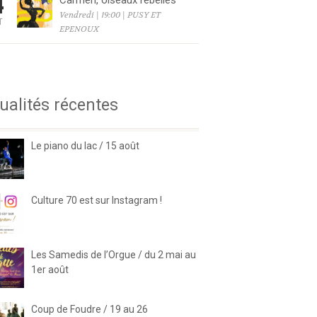
4
Carmen, oiseaux rebelles
Vendredi | 19:00 | PUSY ET
T
EPENOUX
6
ualités récentes
Le piano du lac / 15 août
Culture 70 est sur Instagram !
Les Samedis de l’Orgue / du 2 mai au
1er août
Coup de Foudre / 19 au 26