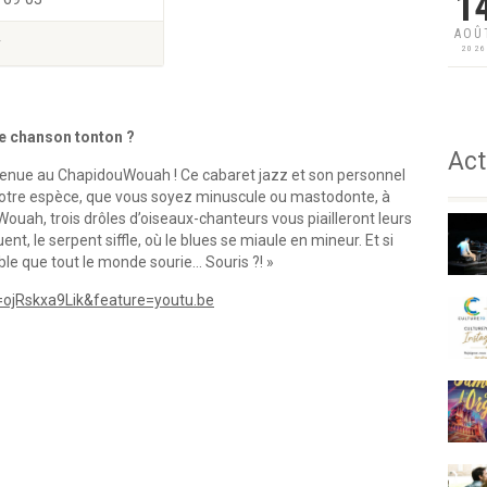
1
AOÛ
y
202
ne chanson tonton ?
Act
enue au ChapidouWouah ! Ce cabaret jazz et son personnel
u votre espèce, que vous soyez minuscule ou mastodonte, à
ouah, trois drôles d’oiseaux-chanteurs vous piailleront leurs
nt, le serpent siffle, où le blues se miaule en mineur. Et si
able que tout le monde sourie… Souris ?! »
ojRskxa9Lik&feature=youtu.be