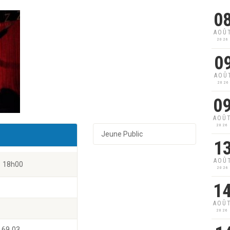
0
AOÛ
2026
0
AOÛ
2026
0
AOÛ
2026
Jeune Public
1
AOÛ
18h00
2026
1
AOÛ
2026
 69 03