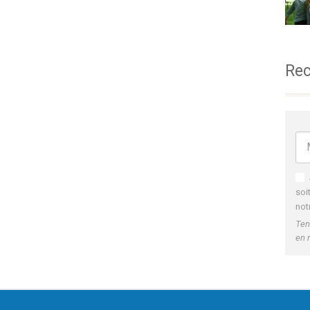
Rec
soi
not
Ten
en 