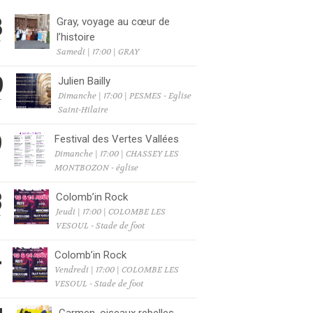
8
Gray, voyage au cœur de
l’histoire
T
Samedi | 17:00 | GRAY
9
Julien Bailly
Dimanche | 17:00 | PESMES - Eglise
T
Saint-Hilaire
9
Festival des Vertes Vallées
Dimanche | 17:00 | CHASSEY LES
T
MONTBOZON - église
3
Colomb’in Rock
Jeudi | 17:00 | COLOMBE LES
T
VESOUL - Stade de foot
4
Colomb’in Rock
Vendredi | 17:00 | COLOMBE LES
T
VESOUL - Stade de foot