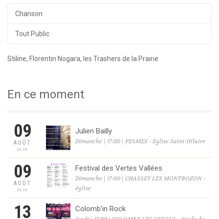
Chanson
Tout Public
Stiline, Florentin Nogara, les Trashers de la Prairie
En ce moment
09
Julien Bailly
Dimanche | 17:00 | PESMES - Eglise Saint-Hilaire
AOÛT
2026
09
Festival des Vertes Vallées
Dimanche | 17:00 | CHASSEY LES MONTBOZON -
AOÛT
église
2026
13
Colomb’in Rock