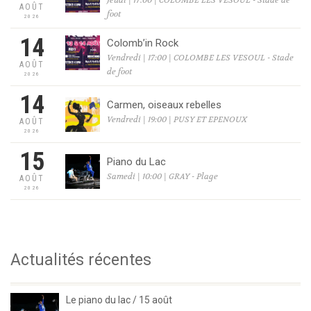
Jeudi | 17:00 | COLOMBE LES VESOUL - Stade de
AOÛT
foot
2026
14
Colomb’in Rock
Vendredi | 17:00 | COLOMBE LES VESOUL - Stade
AOÛT
de foot
2026
14
Carmen, oiseaux rebelles
Vendredi | 19:00 | PUSY ET EPENOUX
AOÛT
2026
15
Piano du Lac
Samedi | 10:00 | GRAY - Plage
AOÛT
2026
Actualités récentes
Le piano du lac / 15 août