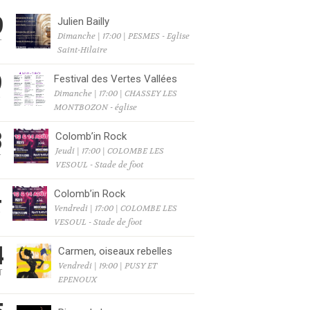
9
Julien Bailly
Dimanche | 17:00 | PESMES - Eglise
T
Saint-Hilaire
9
Festival des Vertes Vallées
Dimanche | 17:00 | CHASSEY LES
T
MONTBOZON - église
3
Colomb’in Rock
Jeudi | 17:00 | COLOMBE LES
T
VESOUL - Stade de foot
4
Colomb’in Rock
Vendredi | 17:00 | COLOMBE LES
T
VESOUL - Stade de foot
4
Carmen, oiseaux rebelles
Vendredi | 19:00 | PUSY ET
T
EPENOUX
6