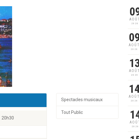
0
AOÛ
2026
0
AOÛ
2026
1
AOÛ
2026
1
AOÛ
Spectacles musicaux
2026
1
Tout Public
20h30
AOÛ
202