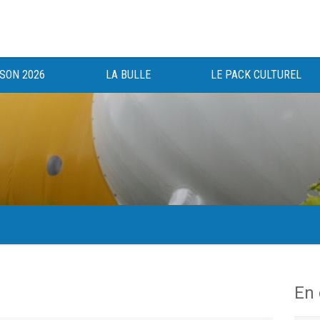
ISON 2026
LA BULLE
LE PACK CULTUREL
gée au bénéfice des haut-saônois depuis 1983.
En