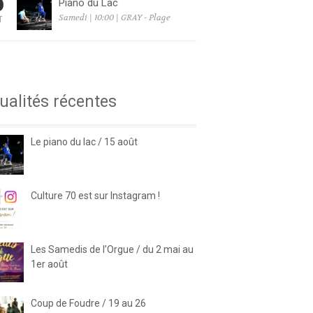
5
Piano du Lac
Samedi | 10:00 | GRAY - Plage
T
6
ualités récentes
Le piano du lac / 15 août
Culture 70 est sur Instagram !
Les Samedis de l’Orgue / du 2 mai au
1er août
Coup de Foudre / 19 au 26