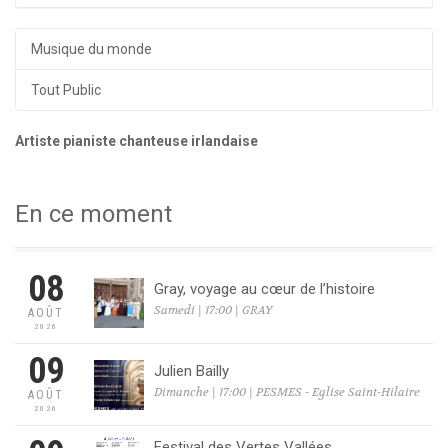
Musique du monde
Tout Public
Artiste pianiste chanteuse irlandaise
En ce moment
08
Gray, voyage au cœur de l’histoire
Samedi | 17:00 | GRAY
AOÛT
2026
09
Julien Bailly
Dimanche | 17:00 | PESMES - Eglise Saint-Hilaire
AOÛT
2026
Festival des Vertes Vallées