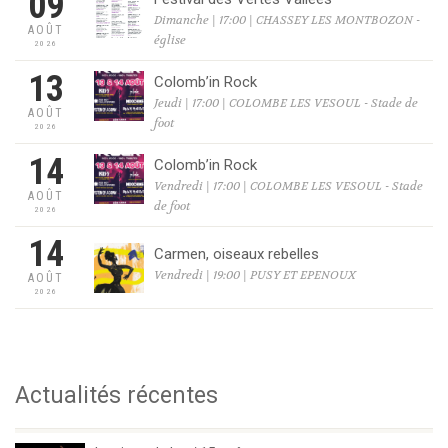
09
Dimanche | 17:00 | CHASSEY LES MONTBOZON -
AOÛT
église
2026
13
Colomb’in Rock
Jeudi | 17:00 | COLOMBE LES VESOUL - Stade de
AOÛT
foot
2026
14
Colomb’in Rock
Vendredi | 17:00 | COLOMBE LES VESOUL - Stade
AOÛT
de foot
2026
14
Carmen, oiseaux rebelles
Vendredi | 19:00 | PUSY ET EPENOUX
AOÛT
2026
Actualités récentes