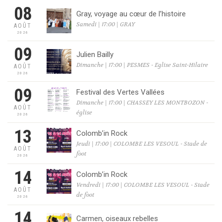
08
Gray, voyage au cœur de l’histoire
Samedi | 17:00 | GRAY
AOÛT
2026
09
Julien Bailly
Dimanche | 17:00 | PESMES - Eglise Saint-Hilaire
AOÛT
2026
09
Festival des Vertes Vallées
Dimanche | 17:00 | CHASSEY LES MONTBOZON -
AOÛT
église
2026
13
Colomb’in Rock
Jeudi | 17:00 | COLOMBE LES VESOUL - Stade de
AOÛT
foot
2026
14
Colomb’in Rock
Vendredi | 17:00 | COLOMBE LES VESOUL - Stade
AOÛT
de foot
2026
14
Carmen, oiseaux rebelles