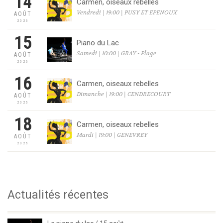
14
Carmen, oiseaux rebelles
Vendredi | 19:00 | PUSY ET EPENOUX
AOÛT
2026
15
Piano du Lac
Samedi | 10:00 | GRAY - Plage
AOÛT
2026
16
Carmen, oiseaux rebelles
Dimanche | 19:00 | CENDRECOURT
AOÛT
2026
18
Carmen, oiseaux rebelles
Mardi | 19:00 | GENEVREY
AOÛT
2026
Actualités récentes