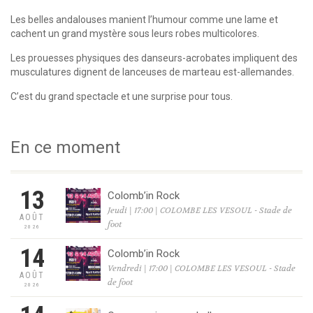
Les belles andalouses manient l’humour comme une lame et
cachent un grand mystère sous leurs robes multicolores.
Les prouesses physiques des danseurs-acrobates impliquent des
musculatures dignent de lanceuses de marteau est-allemandes.
C’est du grand spectacle et une surprise pour tous.
En ce moment
13
Colomb’in Rock
Jeudi | 17:00 | COLOMBE LES VESOUL - Stade de
AOÛT
foot
2026
14
Colomb’in Rock
Vendredi | 17:00 | COLOMBE LES VESOUL - Stade
AOÛT
de foot
2026