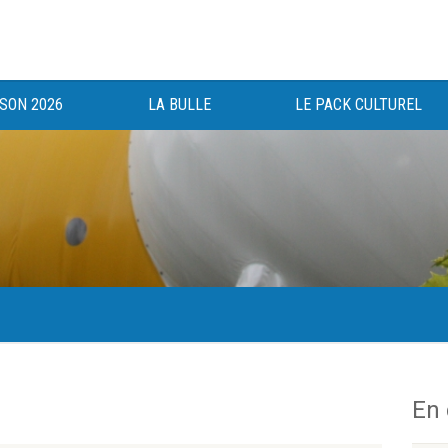
ISON 2026
LA BULLE
LE PACK CULTUREL
gée au bénéfice des haut-saônois depuis 1983.
En