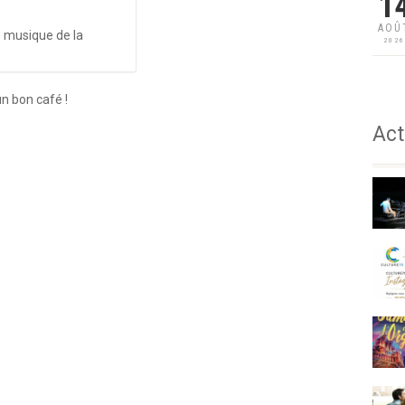
1
AOÛ
e musique de la
202
n bon café !
Act