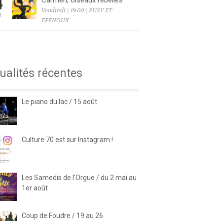
4
Carmen, oiseaux rebelles
Vendredi | 19:00 | PUSY ET
T
EPENOUX
6
ualités récentes
Le piano du lac / 15 août
Culture 70 est sur Instagram !
Les Samedis de l’Orgue / du 2 mai au
1er août
Coup de Foudre / 19 au 26