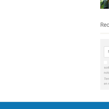
Rec
soi
not
Ten
en 