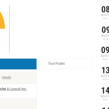
0
AOÛ
2026
0
AOÛ
2026
0
AOÛ
2026
Tout Public
1
AOÛ
10h00
2026
1
clet
à Luxeuil-les-
AOÛ
2026