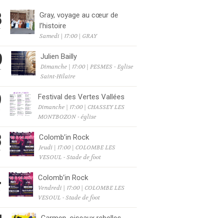
8
Gray, voyage au cœur de
l’histoire
T
Samedi | 17:00 | GRAY
9
Julien Bailly
Dimanche | 17:00 | PESMES - Eglise
T
Saint-Hilaire
9
Festival des Vertes Vallées
Dimanche | 17:00 | CHASSEY LES
T
MONTBOZON - église
3
Colomb’in Rock
Jeudi | 17:00 | COLOMBE LES
T
VESOUL - Stade de foot
4
Colomb’in Rock
Vendredi | 17:00 | COLOMBE LES
T
VESOUL - Stade de foot