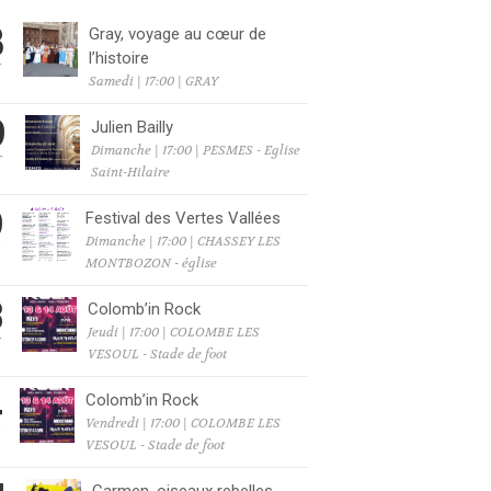
8
Gray, voyage au cœur de
l’histoire
T
Samedi | 17:00 | GRAY
9
Julien Bailly
Dimanche | 17:00 | PESMES - Eglise
T
Saint-Hilaire
9
Festival des Vertes Vallées
Dimanche | 17:00 | CHASSEY LES
T
MONTBOZON - église
3
Colomb’in Rock
Jeudi | 17:00 | COLOMBE LES
T
VESOUL - Stade de foot
4
Colomb’in Rock
Vendredi | 17:00 | COLOMBE LES
T
VESOUL - Stade de foot