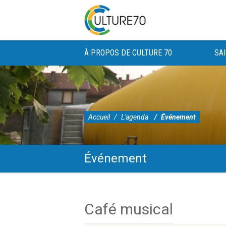
À PROPOS DE CULTURE 70
SA
Accueil
L'agenda
Événement
Événement
Skip
to
content
L’Addim 70 conduit une politique originale d’accès à une culture parta
Café musical