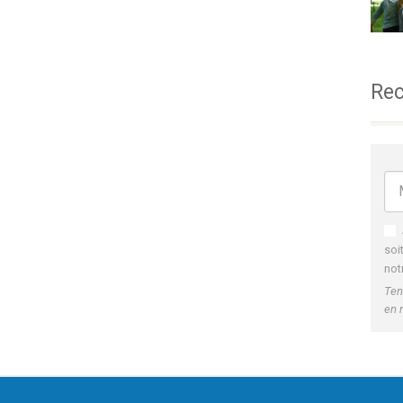
Rec
soi
not
Ten
en 