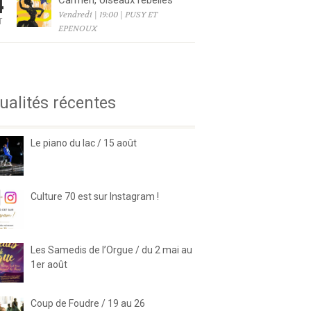
4
Carmen, oiseaux rebelles
Vendredi | 19:00 | PUSY ET
T
EPENOUX
6
ualités récentes
Le piano du lac / 15 août
Culture 70 est sur Instagram !
Les Samedis de l’Orgue / du 2 mai au
1er août
Coup de Foudre / 19 au 26