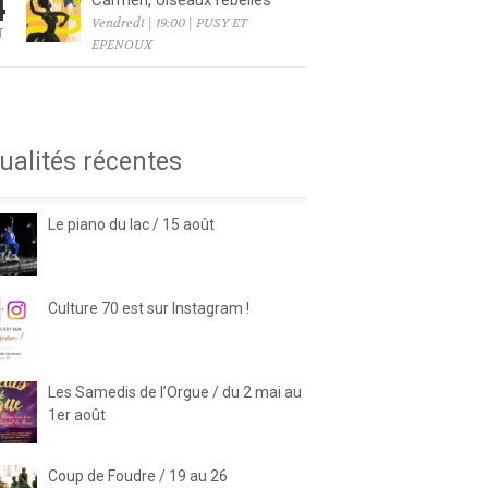
4
Carmen, oiseaux rebelles
Vendredi | 19:00 | PUSY ET
T
EPENOUX
6
ualités récentes
Le piano du lac / 15 août
Culture 70 est sur Instagram !
Les Samedis de l’Orgue / du 2 mai au
1er août
Coup de Foudre / 19 au 26