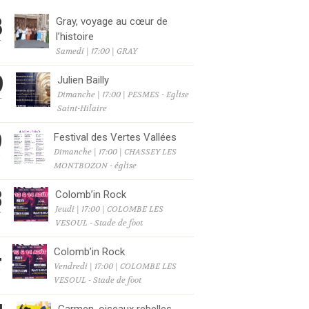
8
Gray, voyage au cœur de
l’histoire
T
Samedi | 17:00 | GRAY
9
Julien Bailly
Dimanche | 17:00 | PESMES - Eglise
T
Saint-Hilaire
9
Festival des Vertes Vallées
Dimanche | 17:00 | CHASSEY LES
T
MONTBOZON - église
3
Colomb’in Rock
Jeudi | 17:00 | COLOMBE LES
T
VESOUL - Stade de foot
4
Colomb’in Rock
Vendredi | 17:00 | COLOMBE LES
T
VESOUL - Stade de foot