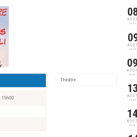
0
AOÛ
2026
0
AOÛ
2026
0
AOÛ
2026
Théâtre
1
AOÛ
15h00
2026
1
AOÛ
2026