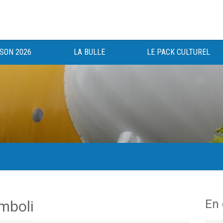
ISON 2026
LA BULLE
LE PACK CULTUREL
gée au bénéfice des haut-saônois depuis 1983.
En
mboli