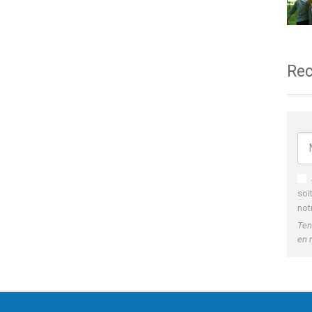
Rec
soi
not
Ten
en 