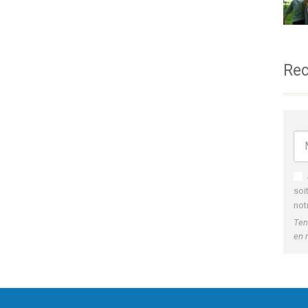
Rec
soi
not
Ten
en 