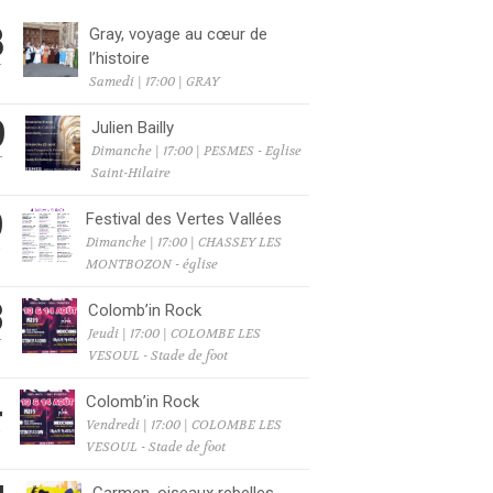
8
Gray, voyage au cœur de
l’histoire
T
Samedi | 17:00 | GRAY
9
Julien Bailly
Dimanche | 17:00 | PESMES - Eglise
T
Saint-Hilaire
9
Festival des Vertes Vallées
Dimanche | 17:00 | CHASSEY LES
T
MONTBOZON - église
3
Colomb’in Rock
Jeudi | 17:00 | COLOMBE LES
T
VESOUL - Stade de foot
4
Colomb’in Rock
Vendredi | 17:00 | COLOMBE LES
T
VESOUL - Stade de foot