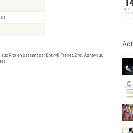
1
AOÛ
202
 01
Act
ux Rita en passant par Bourvil, Trénet, Brel, Aznavour,
rtes…