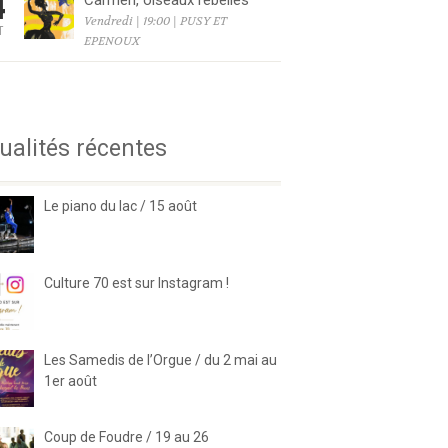
4
Carmen, oiseaux rebelles
Vendredi | 19:00 | PUSY ET
T
EPENOUX
6
ualités récentes
Le piano du lac / 15 août
Culture 70 est sur Instagram !
Les Samedis de l’Orgue / du 2 mai au
1er août
Coup de Foudre / 19 au 26