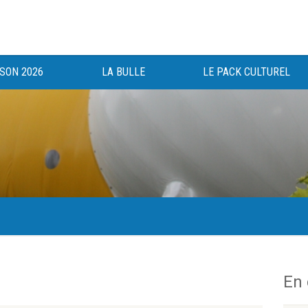
ISON 2026
LA BULLE
LE PACK CULTUREL
gée au bénéfice des haut-saônois depuis 1983.
En