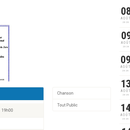
0
AOÛ
2026
0
AOÛ
2026
0
AOÛ
2026
1
AOÛ
Chanson
2026
1
Tout Public
19h00
AOÛ
2026