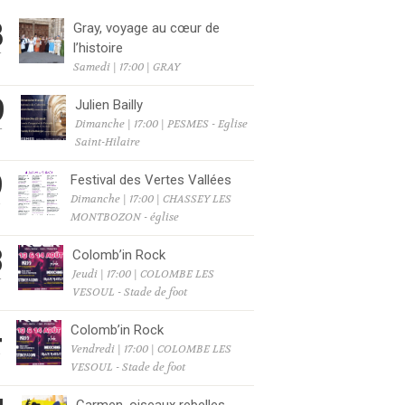
8
Gray, voyage au cœur de
l’histoire
T
Samedi | 17:00 | GRAY
9
Julien Bailly
Dimanche | 17:00 | PESMES - Eglise
T
Saint-Hilaire
9
Festival des Vertes Vallées
Dimanche | 17:00 | CHASSEY LES
T
MONTBOZON - église
3
Colomb’in Rock
Jeudi | 17:00 | COLOMBE LES
T
VESOUL - Stade de foot
4
Colomb’in Rock
Vendredi | 17:00 | COLOMBE LES
T
VESOUL - Stade de foot