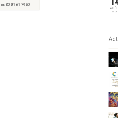
1
ou 03 81 61 79 53
AOÛ
202
Act