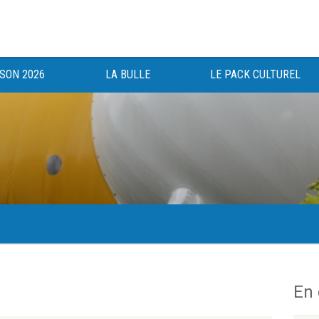
ISON 2026
LA BULLE
LE PACK CULTUREL
gée au bénéfice des haut-saônois depuis 1983.
En