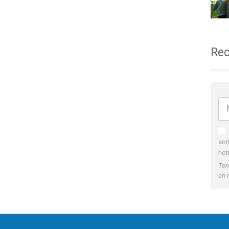
Rec
soi
not
Ten
en 