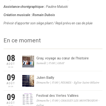
Assistance chorégraphique :
Pauline Maluski
Création musicale : Romain Dubois
Prévoir d’apporter son siège pliant / Repli prévu en cas de pluie
En ce moment
08
Gray, voyage au cœur de l’histoire
Samedi | 17:00 | GRAY
AOÛT
2026
09
Julien Bailly
Dimanche | 17:00 | PESMES - Eglise Saint-Hilaire
AOÛT
2026
09
Festival des Vertes Vallées
Dimanche | 17:00 | CHASSEY LES MONTBOZON -
AOÛT
église