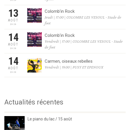
2026
13
Colomb’in Rock
Jeudi | 17:00 | COLOMBE LES VESOUL - Stade de
AOÛT
foot
2026
14
Colomb’in Rock
Vendredi | 17:00 | COLOMBE LES VESOUL - Stade
AOÛT
de foot
2026
14
Carmen, oiseaux rebelles
Vendredi | 19:00 | PUSY ET EPENOUX
AOÛT
2026
Actualités récentes
Le piano du lac / 15 août