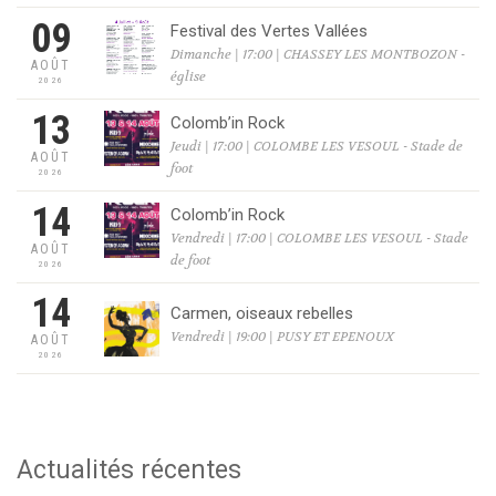
09
Festival des Vertes Vallées
Dimanche | 17:00 | CHASSEY LES MONTBOZON -
AOÛT
église
2026
13
Colomb’in Rock
Jeudi | 17:00 | COLOMBE LES VESOUL - Stade de
AOÛT
foot
2026
14
Colomb’in Rock
Vendredi | 17:00 | COLOMBE LES VESOUL - Stade
AOÛT
de foot
2026
14
Carmen, oiseaux rebelles
Vendredi | 19:00 | PUSY ET EPENOUX
AOÛT
2026
Actualités récentes