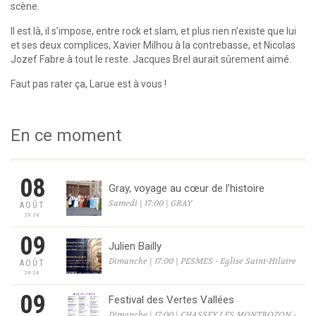
scène.
Il est là, il s’impose, entre rock et slam, et plus rien n’existe que lui
et ses deux complices, Xavier Milhou à la contrebasse, et Nicolas
Jozef Fabre à tout le reste. Jacques Brel aurait sûrement aimé.
Faut pas rater ça, Larue est à vous !
En ce moment
08
Gray, voyage au cœur de l’histoire
Samedi | 17:00 | GRAY
AOÛT
2026
09
Julien Bailly
Dimanche | 17:00 | PESMES - Eglise Saint-Hilaire
AOÛT
2026
09
Festival des Vertes Vallées
Dimanche | 17:00 | CHASSEY LES MONTBOZON -