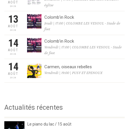
AOÛT
église
2026
13
Colomb’in Rock
Jeudi | 17:00 | COLOMBE LES VESOUL - Stade de
AOÛT
foot
2026
14
Colomb’in Rock
Vendredi | 17:00 | COLOMBE LES VESOUL - Stade
AOÛT
de foot
2026
14
Carmen, oiseaux rebelles
Vendredi | 19:00 | PUSY ET EPENOUX
AOÛT
2026
Actualités récentes
Le piano du lac / 15 août