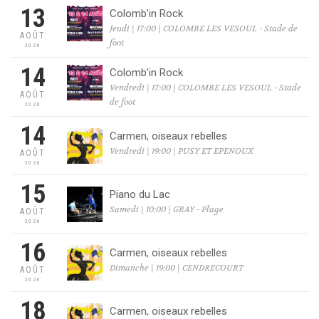
13
Colomb’in Rock
Jeudi | 17:00 | COLOMBE LES VESOUL - Stade de
AOÛT
foot
2026
14
Colomb’in Rock
Vendredi | 17:00 | COLOMBE LES VESOUL - Stade
AOÛT
de foot
2026
14
Carmen, oiseaux rebelles
Vendredi | 19:00 | PUSY ET EPENOUX
AOÛT
2026
15
Piano du Lac
Samedi | 10:00 | GRAY - Plage
AOÛT
2026
16
Carmen, oiseaux rebelles
Dimanche | 19:00 | CENDRECOURT
AOÛT
2026
18
Carmen, oiseaux rebelles