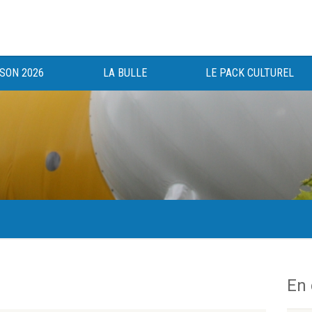
ISON 2026
LA BULLE
LE PACK CULTUREL
gée au bénéfice des haut-saônois depuis 1983.
En