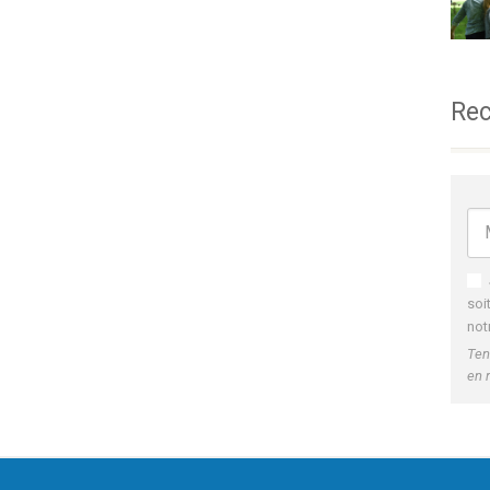
Rec
soi
not
Ten
en 