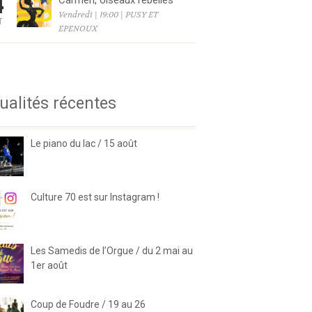
4
Carmen, oiseaux rebelles
Vendredi | 19:00 | PUSY ET
T
EPENOUX
6
ualités récentes
Le piano du lac / 15 août
Culture 70 est sur Instagram !
Les Samedis de l’Orgue / du 2 mai au
1er août
Coup de Foudre / 19 au 26