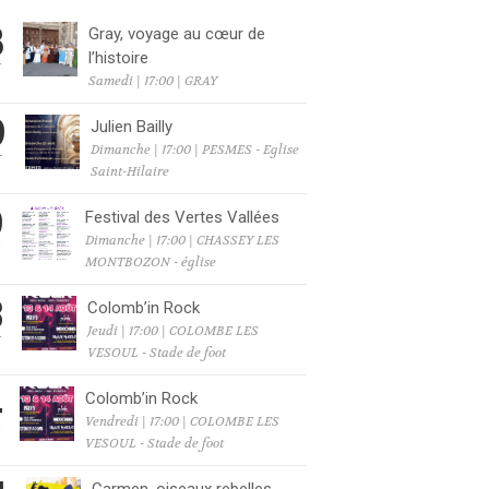
8
Gray, voyage au cœur de
l’histoire
T
Samedi | 17:00 | GRAY
9
Julien Bailly
Dimanche | 17:00 | PESMES - Eglise
T
Saint-Hilaire
9
Festival des Vertes Vallées
Dimanche | 17:00 | CHASSEY LES
T
MONTBOZON - église
3
Colomb’in Rock
Jeudi | 17:00 | COLOMBE LES
T
VESOUL - Stade de foot
4
Colomb’in Rock
Vendredi | 17:00 | COLOMBE LES
T
VESOUL - Stade de foot