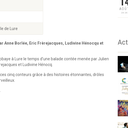
1
AOÛ
202
lle de Lure
Act
par Anne Borlée, Eric Frèrejacques, Ludivine Hénocqu et
’Abbaye à Lure le temps d’une balade contée menée par Julien
rejacques et Ludivine Hénocq.
es cinq conteurs grâce à des histoires étonnantes, drôles
veilleux.
.