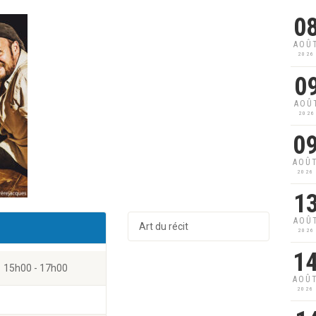
0
AOÛ
2026
0
AOÛ
2026
0
AOÛ
2026
1
AOÛ
Art du récit
2026
1
15h00 - 17h00
AOÛ
2026