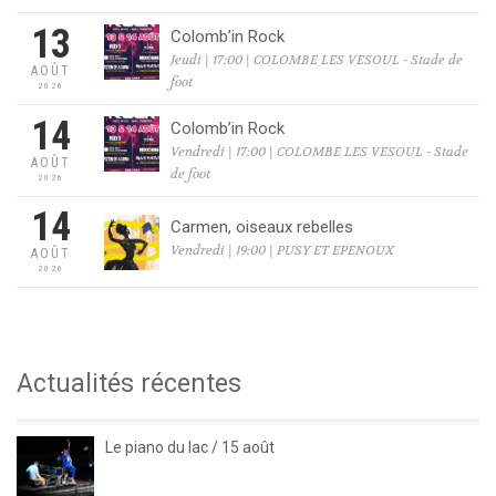
13
Colomb’in Rock
Jeudi | 17:00 | COLOMBE LES VESOUL - Stade de
AOÛT
foot
2026
14
Colomb’in Rock
Vendredi | 17:00 | COLOMBE LES VESOUL - Stade
AOÛT
de foot
2026
14
Carmen, oiseaux rebelles
Vendredi | 19:00 | PUSY ET EPENOUX
AOÛT
2026
Actualités récentes
Le piano du lac / 15 août