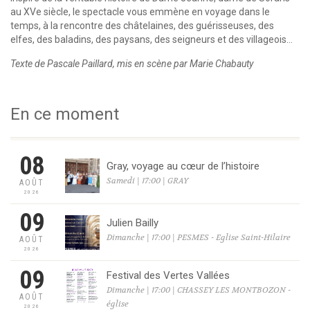
au XVe siècle, le spectacle vous emmène en voyage dans le
temps, à la rencontre des châtelaines, des guérisseuses, des
elfes, des baladins, des paysans, des seigneurs et des villageois…
Texte de Pascale Paillard, mis en scène par Marie Chabauty
En ce moment
08
Gray, voyage au cœur de l’histoire
Samedi | 17:00 | GRAY
AOÛT
2026
09
Julien Bailly
Dimanche | 17:00 | PESMES - Eglise Saint-Hilaire
AOÛT
2026
09
Festival des Vertes Vallées
Dimanche | 17:00 | CHASSEY LES MONTBOZON -
AOÛT
église
2026