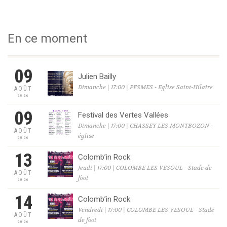
En ce moment
09
Julien Bailly
Dimanche | 17:00 | PESMES - Eglise Saint-Hilaire
AOÛT
2026
09
Festival des Vertes Vallées
Dimanche | 17:00 | CHASSEY LES MONTBOZON -
AOÛT
église
2026
13
Colomb’in Rock
Jeudi | 17:00 | COLOMBE LES VESOUL - Stade de
AOÛT
foot
2026
14
Colomb’in Rock
Vendredi | 17:00 | COLOMBE LES VESOUL - Stade
AOÛT
de foot
2026