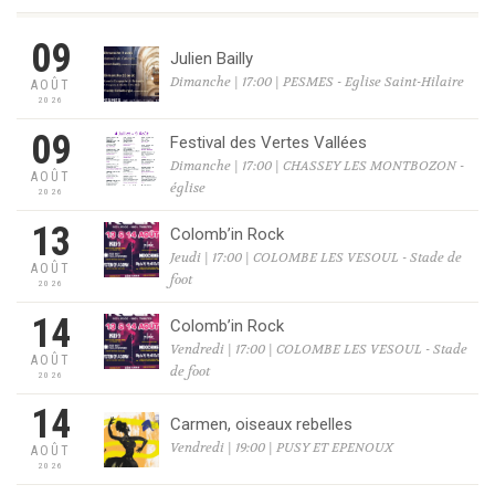
09
Julien Bailly
Dimanche | 17:00 | PESMES - Eglise Saint-Hilaire
AOÛT
2026
09
Festival des Vertes Vallées
Dimanche | 17:00 | CHASSEY LES MONTBOZON -
AOÛT
église
2026
13
Colomb’in Rock
Jeudi | 17:00 | COLOMBE LES VESOUL - Stade de
AOÛT
foot
2026
14
Colomb’in Rock
Vendredi | 17:00 | COLOMBE LES VESOUL - Stade
AOÛT
de foot
2026
14
Carmen, oiseaux rebelles
Vendredi | 19:00 | PUSY ET EPENOUX
AOÛT
2026