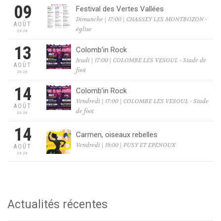
09
Festival des Vertes Vallées
Dimanche | 17:00 | CHASSEY LES MONTBOZON -
AOÛT
église
2026
13
Colomb’in Rock
Jeudi | 17:00 | COLOMBE LES VESOUL - Stade de
AOÛT
foot
2026
14
Colomb’in Rock
Vendredi | 17:00 | COLOMBE LES VESOUL - Stade
AOÛT
de foot
2026
14
Carmen, oiseaux rebelles
Vendredi | 19:00 | PUSY ET EPENOUX
AOÛT
2026
Actualités récentes