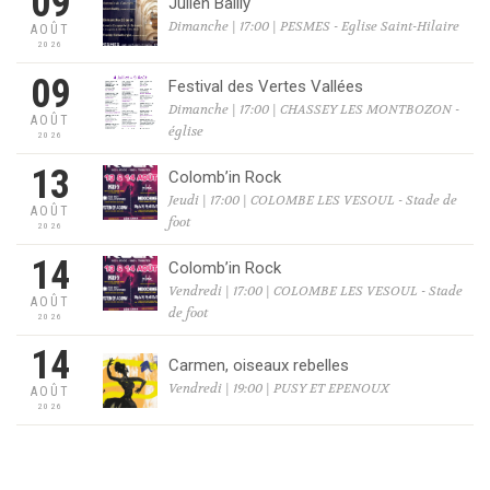
09
Julien Bailly
Dimanche | 17:00 | PESMES - Eglise Saint-Hilaire
AOÛT
2026
09
Festival des Vertes Vallées
Dimanche | 17:00 | CHASSEY LES MONTBOZON -
AOÛT
église
2026
13
Colomb’in Rock
Jeudi | 17:00 | COLOMBE LES VESOUL - Stade de
AOÛT
foot
2026
14
Colomb’in Rock
Vendredi | 17:00 | COLOMBE LES VESOUL - Stade
AOÛT
de foot
2026
14
Carmen, oiseaux rebelles
Vendredi | 19:00 | PUSY ET EPENOUX
AOÛT
2026