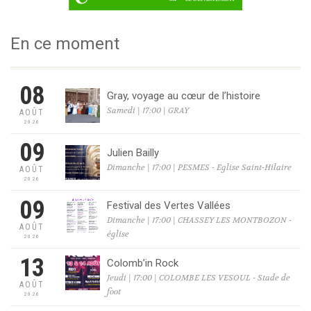
En ce moment
08
Gray, voyage au cœur de l’histoire
Samedi | 17:00 | GRAY
AOÛT
2026
09
Julien Bailly
Dimanche | 17:00 | PESMES - Eglise Saint-Hilaire
AOÛT
2026
09
Festival des Vertes Vallées
Dimanche | 17:00 | CHASSEY LES MONTBOZON -
AOÛT
église
2026
13
Colomb’in Rock
Jeudi | 17:00 | COLOMBE LES VESOUL - Stade de
AOÛT
foot
2026