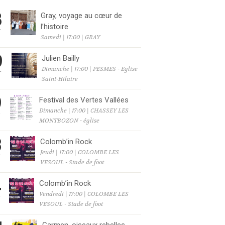
8
Gray, voyage au cœur de
l’histoire
T
Samedi | 17:00 | GRAY
9
Julien Bailly
Dimanche | 17:00 | PESMES - Eglise
T
Saint-Hilaire
9
Festival des Vertes Vallées
Dimanche | 17:00 | CHASSEY LES
T
MONTBOZON - église
3
Colomb’in Rock
Jeudi | 17:00 | COLOMBE LES
T
VESOUL - Stade de foot
4
Colomb’in Rock
Vendredi | 17:00 | COLOMBE LES
T
VESOUL - Stade de foot