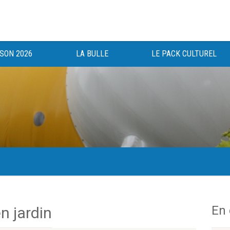
ISON 2026
LA BULLE
LE PACK CULTUREL
gée au bénéfice des haut-saônois depuis 1983.
En
n jardin