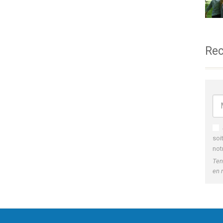
Rec
soi
not
Ten
en 