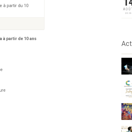
1
e à partir du 10
AOÛ
202
 à partir de 10 ans
Act
ce
ure