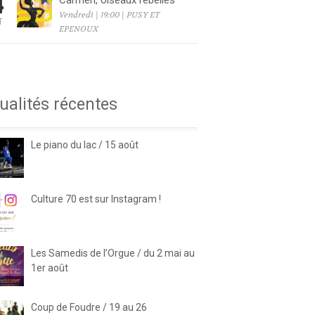
4
Carmen, oiseaux rebelles
Vendredi | 19:00 | PUSY ET
T
EPENOUX
6
ualités récentes
Le piano du lac / 15 août
Culture 70 est sur Instagram !
Les Samedis de l’Orgue / du 2 mai au
1er août
Coup de Foudre / 19 au 26