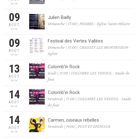
2026
09
Julien Bailly
Dimanche | 17:00 | PESMES - Eglise Saint-Hilaire
AOÛT
2026
09
Festival des Vertes Vallées
Dimanche | 17:00 | CHASSEY LES MONTBOZON -
AOÛT
église
2026
13
Colomb’in Rock
Jeudi | 17:00 | COLOMBE LES VESOUL - Stade de
AOÛT
foot
2026
14
Colomb’in Rock
Vendredi | 17:00 | COLOMBE LES VESOUL - Stade
AOÛT
de foot
2026
14
Carmen, oiseaux rebelles
Vendredi | 19:00 | PUSY ET EPENOUX
AOÛT
2026